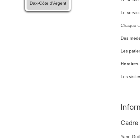
Dax-Côte d'Argent
Le service
Chaque ch
Des médec
Les patie
Horaires 
Les visit
Infor
Cadre
Yann Guil