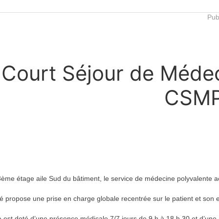
Pub
Court Séjour de Médec
CSM
3ème étage aile Sud du bâtiment, le service de médecine polyvalente ac
té propose une prise en charge globale recentrée sur le patient et son
e est doté d’une présence médicale 7/7 jours de 9 h à 18 h 30 et d’une a