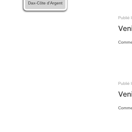
Dax-Côte d'Argent
Publié 
Veni
Comment
Publié 
Veni
Comment