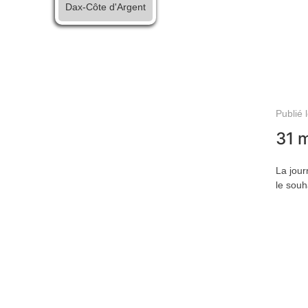
Dax-Côte d'Argent
Publié 
31 
La jour
le souh