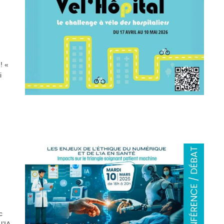
! «
i
c
l’IA