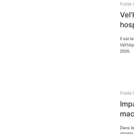
Publié 
Vel’
hosp
Il est 
Vél’hôp
2026.
Publié 
Impa
mac
Dans le
l’ERENA