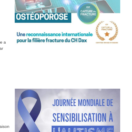
re a
ar
Maison