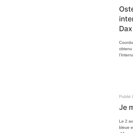
Ost
inte
Dax
Coordon
obtenu 
l’Inter
Publié 
Je m
Le 2 av
bleue e