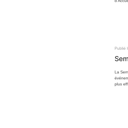
d'Accue
Publié 
Sem
La Sema
événeme
plus ef