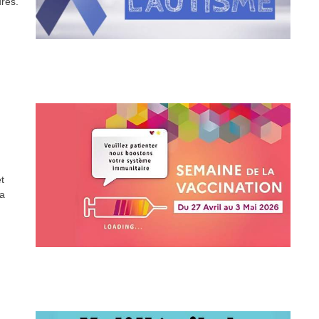
res.
t
la