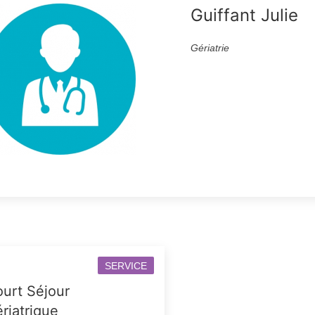
Guiffant Julie
Gériatrie
SERVICE
urt Séjour
riatrique