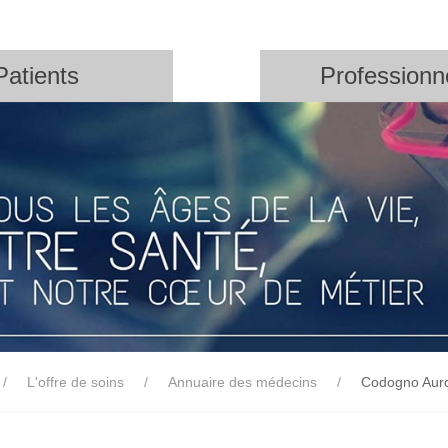
Patients
Professionn
L'offre de soins
Annuaire des médecins
Codogno Aur